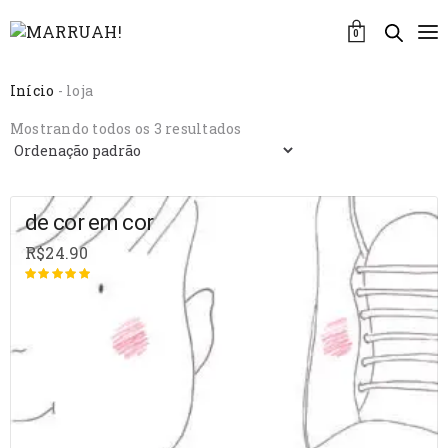
0
Início
- loja
Mostrando todos os 3 resultados
de cor em cor
R$
24.90
Avaliação
de 5