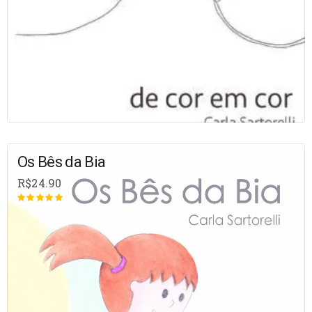
Os Bês da Bia
R$
24.90
Avaliação
de 5