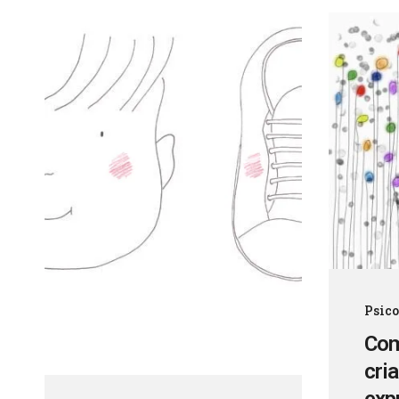
Psic
Com
cri