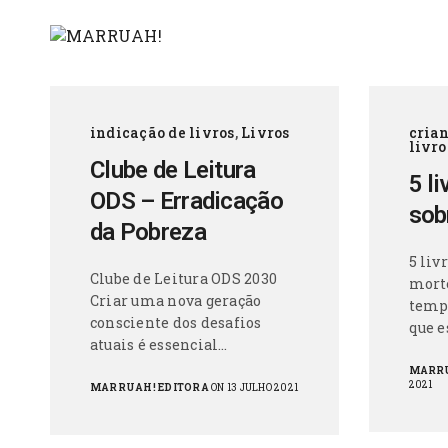
indicação de livros
,
Livros
cria
livro
Clube de Leitura
5 li
ODS – Erradicação
sob
da Pobreza
5 liv
Clube de Leitura ODS 2030
mort
Criar uma nova geração
tempo
consciente dos desafios
que 
atuais é essencial…
MARRU
2021
MARRUAH! EDITORA
ON 13 JULHO 2021