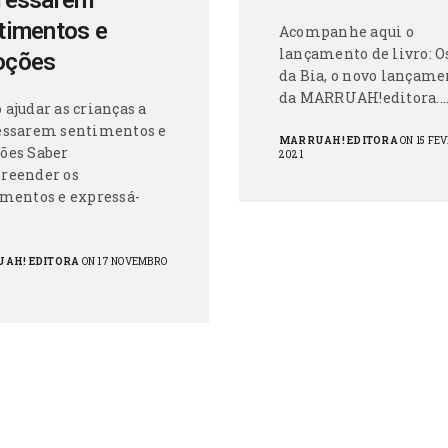
ressarem
timentos e
Acompanhe aqui o
lançamento de livro: O
oções
da Bia, o novo lançame
da MARRUAH!editora.
ajudar as crianças a
essarem sentimentos e
MARRUAH! EDITORA
ON 15 FE
ões Saber
2021
reender os
mentos e expressá-
AH! EDITORA
ON 17 NOVEMBRO