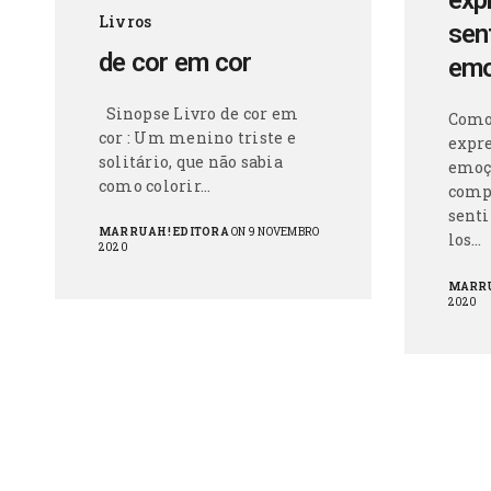
exp
Livros
sen
de cor em cor
em
Sinopse Livro de cor em
Como 
cor : Um menino triste e
expr
solitário, que não sabia
emoç
como colorir…
comp
senti
MARRUAH! EDITORA
ON 9 NOVEMBRO
los…
2020
MARRU
2020