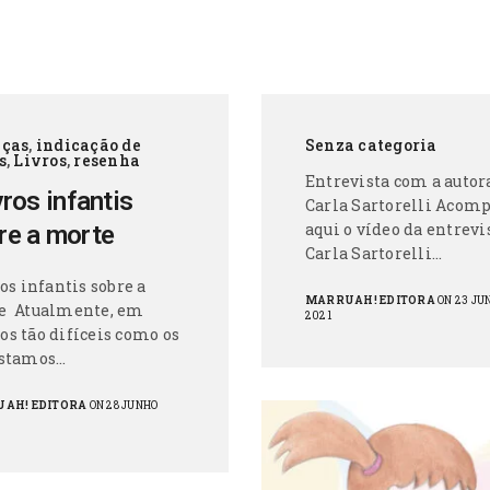
nças
,
indicação de
Senza categoria
s
,
Livros
,
resenha
Entrevista com a autor
vros infantis
Carla Sartorelli Acom
aqui o vídeo da entrevi
re a morte
Carla Sartorelli…
ros infantis sobre a
MARRUAH! EDITORA
ON 23 JU
e Atualmente, em
2021
s tão difíceis como os
estamos…
AH! EDITORA
ON 28 JUNHO